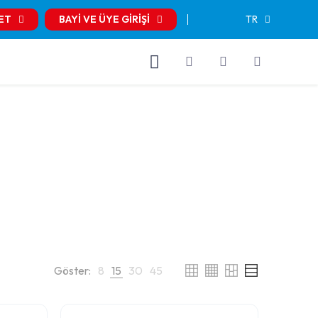
ET
BAYİ VE ÜYE GİRİŞİ
TR
Göster:
8
15
30
45