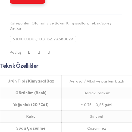
Kategoriler:
Otomotiv ve Bakım Kimyasalları
,
Teknik Sprey
Grubu
STOK KODU (SKU):
152.128.580029
Paylaş:
Teknik Özellikler
Ürün Tipi / Kimyasal Baz
Aerosol / Alkol ve parfüm bazlı
Görünüm (Renk)
Berrak, renksiz
Yoğunluk (20 °C±1)
~ 0,75 – 0,85 g/ml
Koku
Solvent
Suda Çözünme
Çözünmez