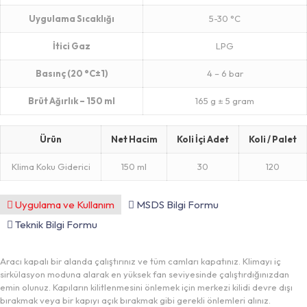
Uygulama Sıcaklığı
5-30 °C
İtici Gaz
LPG
Basınç (20 °C±1)
4 – 6 bar
Brüt Ağırlık – 150 ml
165 g ± 5 gram
Ürün
Net Hacim
Koli İçi Adet
Koli / Palet
Klima Koku Giderici
150 ml
30
120
Uygulama ve Kullanım
MSDS Bilgi Formu
Teknik Bilgi Formu
Aracı kapalı bir alanda çalıştırınız ve tüm camları kapatınız. Klimayı iç
sirkülasyon moduna alarak en yüksek fan seviyesinde çalıştırdığınızdan
emin olunuz. Kapıların kilitlenmesini önlemek için merkezi kilidi devre dışı
bırakmak veya bir kapıyı açık bırakmak gibi gerekli önlemleri alınız.