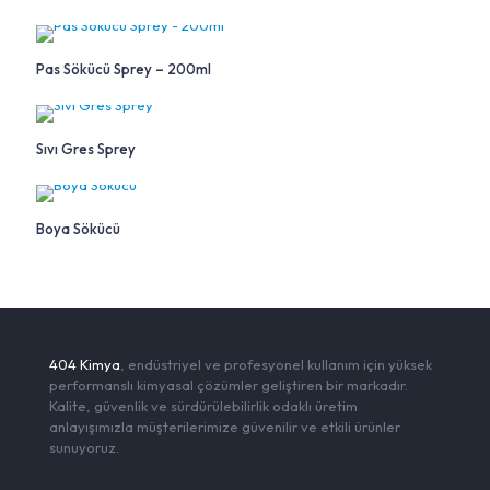
Pas Sökücü Sprey – 200ml
Sıvı Gres Sprey
Boya Sökücü
404 Kimya
, endüstriyel ve profesyonel kullanım için yüksek
performanslı kimyasal çözümler geliştiren bir markadır.
Kalite, güvenlik ve sürdürülebilirlik odaklı üretim
anlayışımızla müşterilerimize güvenilir ve etkili ürünler
sunuyoruz.