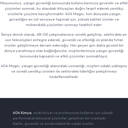
Misyonumuz, yangın güvenliği konusunda kullanıcılarımıza güvenilir ve etkili
çözümler sunmak, bu alandaki ihtiyaçları doğru tespit ederek yenilikçi
ürünlerle çözüme kavuşturmaktır. 404 Magni, tüm dünyada yangın
güvenliğini en üst seviyeye taşımak için, yüksek kaliteli ürünler ve
mühendislik çözümleri sunmayı taahhüt eder.
İleriye dönük olarak, AR-GE çalışmalarımızı sürekli geliştirip, sektördeki en
son teknolojileri entegre ederek, güvenlik ve etkinliği ön planda tutan
ürünler geliştirmeye devam edeceğiz. Her geçen gün daha güvenli bir
dünya yaratmaya olan bağlılığımızla, müşterilerimize yangın güvenliği
konusunda kapsamlı ve etkili çözümler sunmaktayız.
404 Magni, yangın güvenliği alanındaki uzmanlığı, müşteri odaklı yaklaşımı
ve sürekli yenilikçi ürünleri ile sektördeki liderliğini pekiştirmeyi
hedeflemektedir.
404 Kimya
, endüstriyel ve profesyonel kullanım için yüksek
performanslı kimyasal çözümler geliştiren bir markadır.
Kalite, güvenlik ve sürdürülebilirlik odaklı üretim