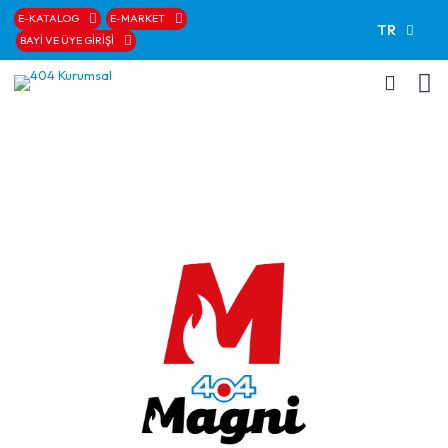
E-KATALOG
E-MARKET
TR
BAYİ VE ÜYE GİRİŞİ