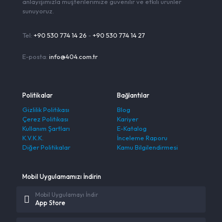
anlayışımızla müşterilerimize güvenilir ve etkili ürünler
sunuyoruz.
Tel:
+90 530 774 14 26
-
+90 530 774 14 27
E-posta:
info@404.com.tr
Politikalar
Bağlantılar
Gizlilik Politikası
Blog
Çerez Politikası
Kariyer
Kullanım Şartları
E-Katalog
K.V.K.K.
İnceleme Raporu
Diğer Politikalar
Kamu Bilgilendirmesi
Mobil Uygulamamızı İndirin
Mobil Uygulamayı İndir
App Store