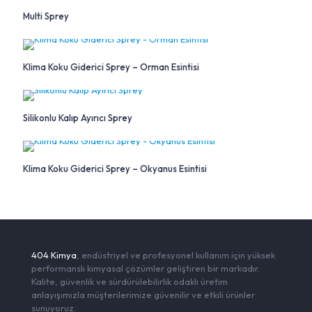
Multi Sprey
Klima Koku Giderici Sprey – Orman Esintisi
Silikonlu Kalıp Ayırıcı Sprey
Klima Koku Giderici Sprey – Okyanus Esintisi
404 Kimya
, endüstriyel ve profesyonel kullanım için yüksek
performanslı kimyasal çözümler geliştiren bir markadır.
Kalite, güvenlik ve sürdürülebilirlik odaklı üretim
anlayışımızla müşterilerimize güvenilir ve etkili ürünler
sunuyoruz.