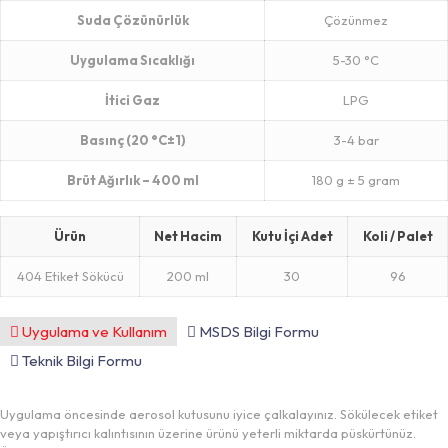
Suda Çözünürlük
Çözünmez
Uygulama Sıcaklığı
5-30 °C
İtici Gaz
LPG
Basınç (20 °C±1)
3-4 bar
Brüt Ağırlık – 400 ml
180 g ± 5 gram
Ürün
Net Hacim
Kutu İçi Adet
Koli / Palet
404 Etiket Sökücü
200 ml
30
96
Uygulama ve Kullanım
MSDS Bilgi Formu
Teknik Bilgi Formu
Uygulama öncesinde aerosol kutusunu iyice çalkalayınız. Sökülecek etiket
veya yapıştırıcı kalıntısının üzerine ürünü yeterli miktarda püskürtünüz.