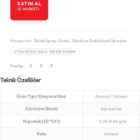
SATIN AL
(E-MARKET)
Kategoriler:
Teknik Sprey Grubu
,
Teknik ve Endüstriyel Spreyler
STOK KODU (SKU):
152.128.594169
Paylaş:
Teknik Özellikler
Ürün Tipi / Kimyasal Baz
Aerosol / Solvent
Görünüm (Renk)
Sarı berrak
Yoğunluk (20 °C±1)
~ 0,75-0,85 g/ml
Koku
Solvent