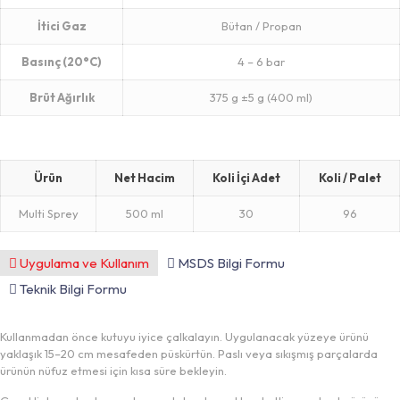
İtici Gaz
Bütan / Propan
Basınç (20°C)
4 – 6 bar
Brüt Ağırlık
375 g ±5 g (400 ml)
Ürün
Net Hacim
Koli İçi Adet
Koli / Palet
Multi Sprey
500 ml
30
96
Uygulama ve Kullanım
MSDS Bilgi Formu
Teknik Bilgi Formu
Kullanmadan önce kutuyu iyice çalkalayın. Uygulanacak yüzeye ürünü
yaklaşık 15–20 cm mesafeden püskürtün. Paslı veya sıkışmış parçalarda
ürünün nüfuz etmesi için kısa süre bekleyin.