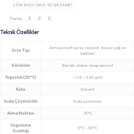
STOK KODU (SKU):
152.128.594187
Paylaş:
Teknik Özellikler
Aerosol multi sprey (solvent, beyaz yağ ve
Ürün Tipi
katkılar)
Görünüm
Berrak, amber rengi aerosol
Yoğunluk (20°C)
~ 0,8 – 0,85 g/ml
Koku
Solvent
Suda Çözünürlük
Suda çözünmez
Akma Noktası
-15°C
Uygulama
5°C – 30°C
Sıcaklığı