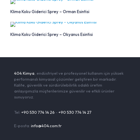
Klima Koku Giderici Sprey – Orman Esintisi
Klima Koku Giderici Sprey – Okyanus Esintisi
404 Kimya
, endüstriyel ve profesyonel kullanım için yüksek
performanslı kimyasal çözümler geliştiren bir markadır.
Kalite, güvenlik ve sürdürülebilirlik odaklı üretim
anlayışımızla müşterilerimize güvenilir ve etkili ürünler
sunuyoruz.
Tel:
+90 530 774 14 26
-
+90 530 774 14 27
E-posta:
info@404.com.tr