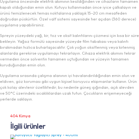
Uygulama öncesinde elektrik akımının kesildiğinden ve cihazların tamamen
kapalı olduğundan emin olun. Kutuyu kullanmadan önce iyice çalkalayın ve
ürünü temizlenecek temas noktalarına yaklaşık 15–20 cm mesafeden
doğrudan püskürtün. Özel valf sistemi sayesinde her açıdan (360 derece)
uygulama yapabilirsiniz.
Spreyin yüzeydeki yağ, kir, toz ve oksit kalıntılarını çözmesi için kısa bir süre
bekleyin. Yağsız formülü sayesinde yüzeyde film tabakası veya kalıntı
bırakmadan hızlıca buharlaşacaktır. Çok yoğun oksitlenmiş veya kirlenmiş
alanlarda gerekirse uygulamayı tekrarlayın. Cihaza elektrik akımını tekrar
vermeden önce solventin tamamen uçtuğundan ve yüzeyin tamamen
kuruduğundan emin olun.
Uygulama sırasında çalışma alanının iyi havalandırıldığından emin olun ve
eldiven, göz koruması gibi uygun kişisel koruyucu ekipmanlar kullanın. Ürün
çok kolay alevlenir özelliktedir; bu nedenle güneş ışığından, açık alevden
ve 50°C üzerindeki sıcaklıklardan uzak tutun. Çocukların erişemeyeceği
yerlerde saklayın.
404 Kimya
İlgili ürünler