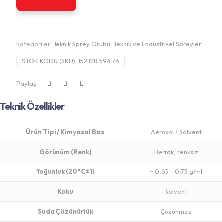
Kategoriler:
Teknik Sprey Grubu
,
Teknik ve Endüstriyel Spreyler
STOK KODU (SKU):
152.128.594176
Paylaş:
Teknik Özellikler
Ürün Tipi / Kimyasal Baz
Aerosol / Solvent
Görünüm (Renk)
Berrak, renksiz
Yoğunluk (20°C±1)
~ 0,65 – 0,75 g/ml
Koku
Solvent
Suda Çözünürlük
Çözünmez