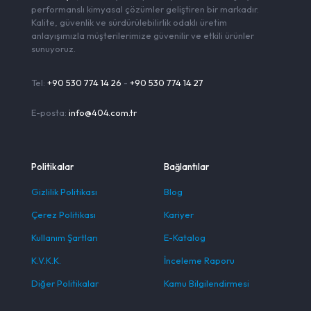
performanslı kimyasal çözümler geliştiren bir markadır.
Kalite, güvenlik ve sürdürülebilirlik odaklı üretim
anlayışımızla müşterilerimize güvenilir ve etkili ürünler
sunuyoruz.
Tel:
+90 530 774 14 26
-
+90 530 774 14 27
E-posta:
info@404.com.tr
Politikalar
Bağlantılar
Gizlilik Politikası
Blog
Çerez Politikası
Kariyer
Kullanım Şartları
E-Katalog
K.V.K.K.
İnceleme Raporu
Diğer Politikalar
Kamu Bilgilendirmesi