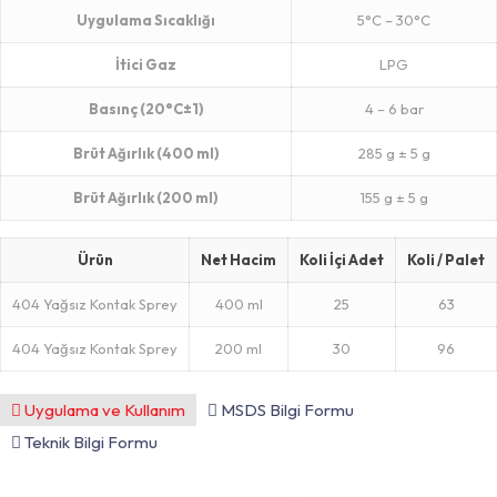
Uygulama Sıcaklığı
5°C – 30°C
İtici Gaz
LPG
Basınç (20°C±1)
4 – 6 bar
Brüt Ağırlık (400 ml)
285 g ± 5 g
Brüt Ağırlık (200 ml)
155 g ± 5 g
Ürün
Net Hacim
Koli İçi Adet
Koli / Palet
404 Yağsız Kontak Sprey
400 ml
25
63
404 Yağsız Kontak Sprey
200 ml
30
96
Uygulama ve Kullanım
MSDS Bilgi Formu
Teknik Bilgi Formu