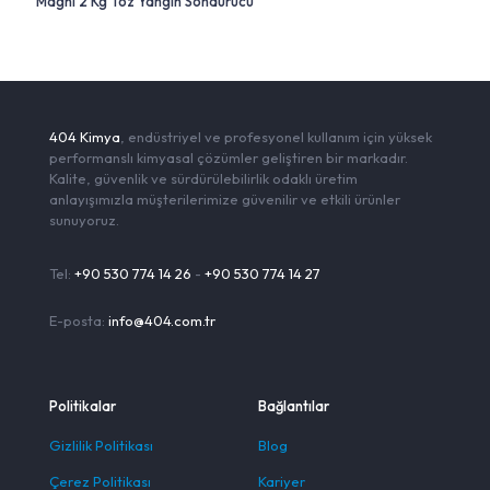
Magni 2 Kg Toz Yangın Söndürücü
404 Kimya
, endüstriyel ve profesyonel kullanım için yüksek
performanslı kimyasal çözümler geliştiren bir markadır.
Kalite, güvenlik ve sürdürülebilirlik odaklı üretim
anlayışımızla müşterilerimize güvenilir ve etkili ürünler
sunuyoruz.
Tel:
+90 530 774 14 26
-
+90 530 774 14 27
E-posta:
info@404.com.tr
Politikalar
Bağlantılar
Gizlilik Politikası
Blog
Çerez Politikası
Kariyer