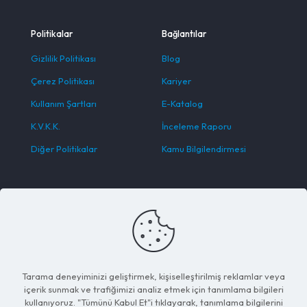
Politikalar
Bağlantılar
Gizlilik Politikası
Blog
Çerez Politikası
Kariyer
Kullanım Şartları
E-Katalog
K.V.K.K.
İnceleme Raporu
Diğer Politikalar
Kamu Bilgilendirmesi
Mobil Uygulamamızı İndirin
Mobil Uygulamayı İndir
App Store
Mobil Uygulamayı İndir
Google Play
Tarama deneyiminizi geliştirmek, kişiselleştirilmiş reklamlar veya
içerik sunmak ve trafiğimizi analiz etmek için tanımlama bilgileri
kullanıyoruz. "Tümünü Kabul Et"i tıklayarak, tanımlama bilgilerini