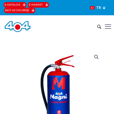
E-KATALOG
E-MARKET
TR
BAYİ VE ÜYE GİRİŞİ