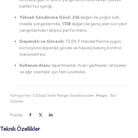
kaliteli toz içeriği.
Yüksek Söndürme Gücü:
21A
değeri ile yoğun katı
madde yangınlarında,
113B
değeri ile geniş alan sıvı yakıt
yangınlarında rakipsiz performans.
Dayanıklı ve Güvenli:
TS EN 3 standartlarına uygun,
korozyona dayanıklı gövde ve hassas basınç kontrol
manometresi.
Kullanım Alanı:
Apartmanlar, ticari işletmeler, atölyeler
ve ağır vasıtalar için tam uyumluluk.
Kategoriler:
C(Gaz) Sınıfı Yangın Söndürücüler
,
Magni
,
Toz
Ürünler
Paylaş:
Teknik Özellikler