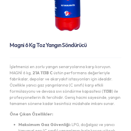
Magni 6 Kg Toz Yangın Söndürücü
İşletmenizi en zorlu yangın senaryolarına karşı koruyun.
MAGNİ 6 kg,
21A 113B C
üstün performans değerleriyle
fabrikalar, depolar ve akaryakıt istasyonları için idealdir.
Özellikle yanıcı gaz yangınlarına (C sınıfı) karşı etkili
formülasyonu ve devasa sıvı söndürme kapasitesi (
113B
) ile
profesyonellerin ilk tercihidir. Geniş hacmi sayesinde, yangın
tamamen sönene kadar kesintisiz müdahale imkanı sunar.
Öne Çıkan Özellikler:
Maksimum Gaz Güvenliği:
LPG, doğalgaz ve yanıcı
kimyasal gaz (C sınıfı) yangınlarını hızla kesen yüksek