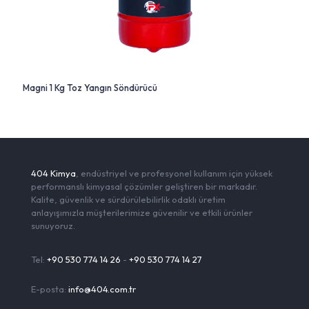
Magni 1 Kg Toz Yangın Söndürücü
404 Kimya
, endüstriyel ve profesyonel kullanım için yüksek
performanslı kimyasal çözümler geliştiren bir markadır.
Kalite, güvenlik ve sürdürülebilirlik odaklı üretim
anlayışımızla müşterilerimize güvenilir ve etkili ürünler
sunuyoruz.
Tel:
+90 530 774 14 26
-
+90 530 774 14 27
E-posta:
info@404.com.tr