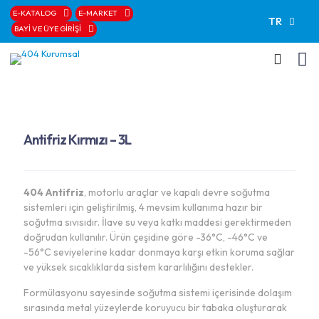
E-KATALOG
E-MARKET
TR
BAYİ VE ÜYE GİRİŞİ
Antifriz Kırmızı – 3L
404 Antifriz
, motorlu araçlar ve kapalı devre soğutma
sistemleri için geliştirilmiş, 4 mevsim kullanıma hazır bir
soğutma sıvısıdır. İlave su veya katkı maddesi gerektirmeden
doğrudan kullanılır. Ürün çeşidine göre -36°C, -46°C ve
-56°C seviyelerine kadar donmaya karşı etkin koruma sağlar
ve yüksek sıcaklıklarda sistem kararlılığını destekler.
Formülasyonu sayesinde soğutma sistemi içerisinde dolaşım
sırasında metal yüzeylerde koruyucu bir tabaka oluşturarak