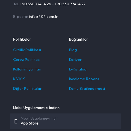
Tel:
+90 530 774 14 26
-
+90 530 774 14 27
E-posta:
info@404.com.tr
Politikalar
Bağlantılar
Gizlilik Politikası
Blog
Çerez Politikası
Kariyer
Kullanım Şartları
E-Katalog
K.V.K.K.
İnceleme Raporu
Diğer Politikalar
Kamu Bilgilendirmesi
Mobil Uygulamamızı İndirin
Mobil Uygulamayı İndir
App Store