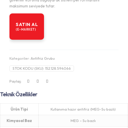
güvenilir koruma sağlayarak sistem performansını
maksimum seviyede tutar.
SATIN AL
(E-MARKET)
Kategoriler:
Antifriz Grubu
STOK KODU (SKU):
152.128.594066
Paylaş:
Teknik Özellikler
Ürün Tipi
Kullanıma hazır antifriz (MEG-Su bazlı)
Kimyasal Baz
MEG – Su bazlı