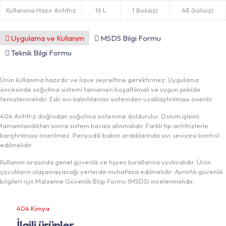
Kullanıma Hazır Antifriz
16 L
1 (kolisiz)
48 (kolisiz)
Uygulama ve Kullanım
MSDS Bilgi Formu
Teknik Bilgi Formu
Ürün kullanıma hazırdır ve ilave seyreltme gerektirmez. Uygulama
öncesinde soğutma sistemi tamamen boşaltılmalı ve uygun şekilde
temizlenmelidir. Eski sıvı kalıntılarının sistemden uzaklaştırılması önerilir.
404 Antifriz doğrudan soğutma sistemine doldurulur. Dolum işlemi
tamamlandıktan sonra sistem havası alınmalıdır. Farklı tip antifrizlerle
karıştırılması önerilmez. Periyodik bakım aralıklarında sıvı seviyesi kontrol
edilmelidir.
Kullanım sırasında genel güvenlik ve hijyen kurallarına uyulmalıdır. Ürün
çocukların ulaşamayacağı yerlerde muhafaza edilmelidir. Ayrıntılı güvenlik
bilgileri için Malzeme Güvenlik Bilgi Formu (MSDS) incelenmelidir.
404 Kimya
İlgili ürünler