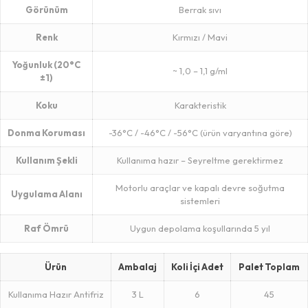
Görünüm
Berrak sıvı
Renk
Kırmızı / Mavi
Yoğunluk (20°C
~ 1,0 – 1,1 g/ml
±1)
Koku
Karakteristik
Donma Koruması
-36°C / -46°C / -56°C (ürün varyantına göre)
Kullanım Şekli
Kullanıma hazır – Seyreltme gerektirmez
Motorlu araçlar ve kapalı devre soğutma
Uygulama Alanı
sistemleri
Raf Ömrü
Uygun depolama koşullarında 5 yıl
Ürün
Ambalaj
Koli İçi Adet
Palet Toplam
Kullanıma Hazır Antifriz
3 L
6
45