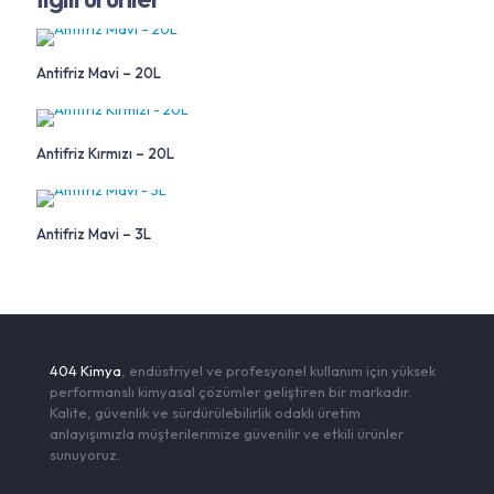
Antifriz Mavi – 20L
Antifriz Kırmızı – 20L
Antifriz Mavi – 3L
404 Kimya
, endüstriyel ve profesyonel kullanım için yüksek
performanslı kimyasal çözümler geliştiren bir markadır.
Kalite, güvenlik ve sürdürülebilirlik odaklı üretim
anlayışımızla müşterilerimize güvenilir ve etkili ürünler
sunuyoruz.