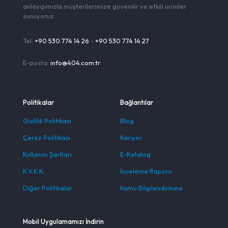
anlayışımızla müşterilerimize güvenilir ve etkili ürünler
sunuyoruz.
Tel:
+90 530 774 14 26
-
+90 530 774 14 27
E-posta:
info@404.com.tr
Politikalar
Bağlantılar
Gizlilik Politikası
Blog
Çerez Politikası
Kariyer
Kullanım Şartları
E-Katalog
K.V.K.K.
İnceleme Raporu
Diğer Politikalar
Kamu Bilgilendirmesi
Mobil Uygulamamızı İndirin